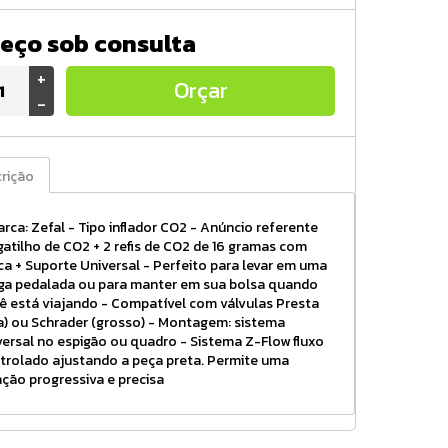
eço sob consulta
+
Orçar
-
rição
arca: Zefal - Tipo inflador CO2 - Anúncio referente
gatilho de CO2 + 2 refis de CO2 de 16 gramas com
ca + Suporte Universal - Perfeito para levar em uma
ga pedalada ou para manter em sua bolsa quando
ê está viajando - Compatível com válvulas Presta
na) ou Schrader (grosso) - Montagem: sistema
versal no espigão ou quadro - Sistema Z-Flow fluxo
trolado ajustando a peça preta. Permite uma
lação progressiva e precisa