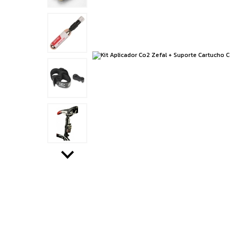
Running
Boxe e Artes Marciais
Cuidado Pessoal
Jiu Jitsu
Natação
Running