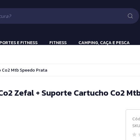
Lanternas
Pistola e Rifle 
Luv
ão
PORTES E FITNESS
FITNESS
CAMPING, CAÇA E PESCA
ulação
Beach Tennis
Lanternas
ho Co2 Mtb Speedo Prata
s
Bola Incialização
Cronômetros
 Co2 Zefal + Suporte Cartucho Co2 Mt
a
Fitness e Musculação
Protetor Bucal
Cód
Tênis de Mesa
SKU
Tênis de Mesa