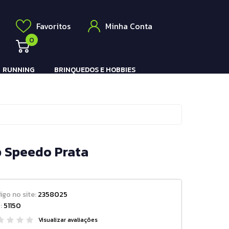
Elétrico
a
Favoritos
Minha Conta
0
RUNNING
BRINQUEDOS E HOBBIES
Pistola e Rifle Elétrico
b Speedo Prata
igo no site:
2358025
:
51150
Visualizar avaliações