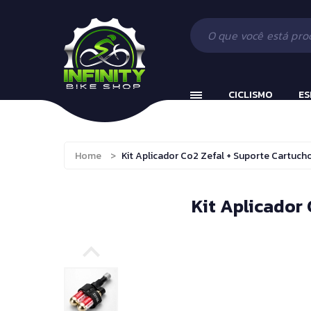
Ciclismo
Acessórios
Beach Tennis
Esportes e Fitness
Componentes
Bola Incializaç
Fitness
Vestuário
Cronômetros
CICLISMO
ES
Camping, Caça e Pesca
Fitness e Musc
Running
Protetor Bucal
Ciclismo
Acessórios
Brinquedos e Hobbies
Tênis de Mesa
Home
>
Kit Aplicador Co2 Zefal + Suporte Cartuc
Esportes e Fitness
Componente
Boxe
Tênis de Mesa
Fitness
Vestuário
Kit Aplicador
Boxe e Artes Marciais
Camping, Caça e Pesc
Cuidado Pessoal
Running
Jiu Jitsu
Brinquedos e Hobbies
Natação
Boxe