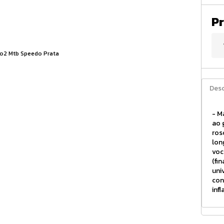
Pr
Desc
- M
ao 
ros
lon
voc
(fi
uni
con
inf