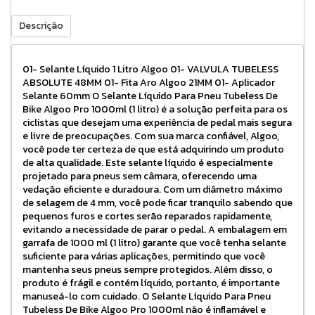
Descrição
01- Selante Líquido 1 Litro Algoo 01- VALVULA TUBELESS
ABSOLUTE 48MM 01- Fita Aro Algoo 21MM 01- Aplicador
Selante 60mm O Selante Líquido Para Pneu Tubeless De
Bike Algoo Pro 1000ml (1 litro) é a solução perfeita para os
ciclistas que desejam uma experiência de pedal mais segura
e livre de preocupações. Com sua marca confiável, Algoo,
você pode ter certeza de que está adquirindo um produto
de alta qualidade. Este selante líquido é especialmente
projetado para pneus sem câmara, oferecendo uma
vedação eficiente e duradoura. Com um diâmetro máximo
de selagem de 4 mm, você pode ficar tranquilo sabendo que
pequenos furos e cortes serão reparados rapidamente,
evitando a necessidade de parar o pedal. A embalagem em
garrafa de 1000 ml (1 litro) garante que você tenha selante
suficiente para várias aplicações, permitindo que você
mantenha seus pneus sempre protegidos. Além disso, o
produto é frágil e contém líquido, portanto, é importante
manuseá-lo com cuidado. O Selante Líquido Para Pneu
Tubeless De Bike Algoo Pro 1000ml não é inflamável e