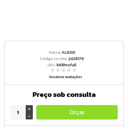
Marca:
ALGOO
Código no site:
2428179
SKU:
kit1litrofull
Visualizar avaliações
Preço sob consulta
+
Orçar
-