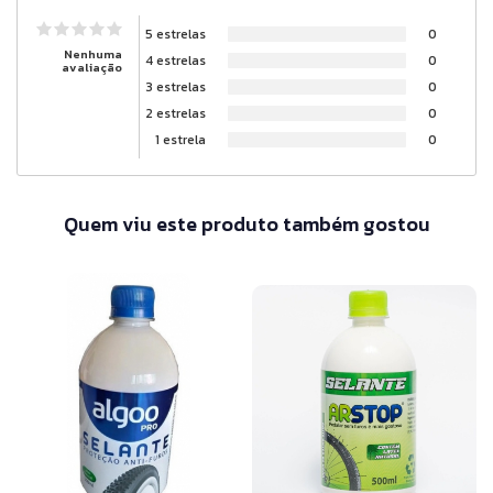
5 estrelas
0
Nenhuma
4 estrelas
0
avaliação
3 estrelas
0
2 estrelas
0
1 estrela
0
Quem viu este produto também gostou