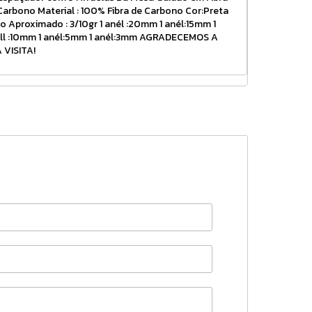
Carbono Material : 100% Fibra de Carbono Cor:Preta
o Aproximado : 3/10gr 1 anél :20mm 1 anél:15mm 1
ll :10mm 1 anél:5mm 1 anél:3mm AGRADECEMOS A
 VISITA!