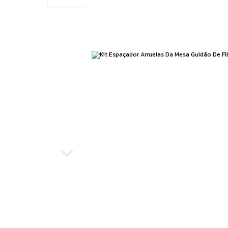
Running
Boxe e Artes Marciais
Cuidado Pessoal
Jiu Jitsu
Natação
Running