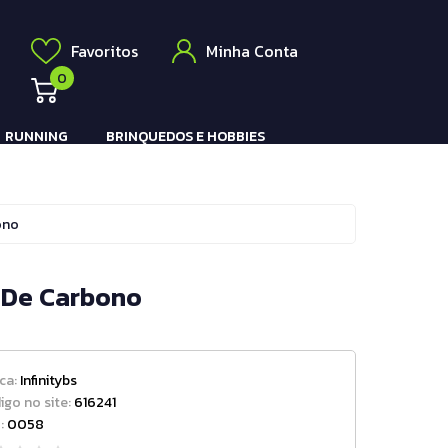
Elétrico
a
Favoritos
Minha Conta
0
RUNNING
BRINQUEDOS E HOBBIES
Pistola e Rifle Elétrico
ono
a De Carbono
ca:
Infinitybs
igo no site:
616241
:
0058