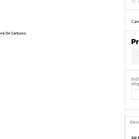
Car
Pr
Ind
dis
Desc
Kit