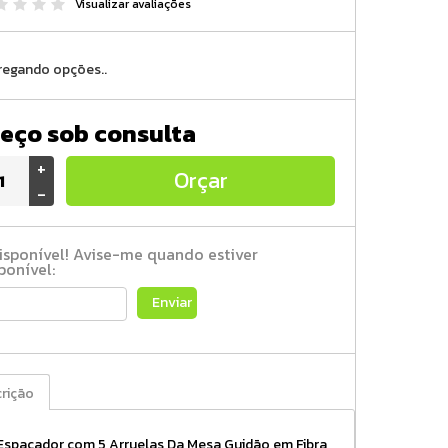
Visualizar avaliações
regando opções..
eço sob consulta
+
Orçar
-
isponível! Avise-me quando estiver
ponível:
Enviar
rição
 Espaçador com 5 Arruelas Da Mesa Guidão em Fibra