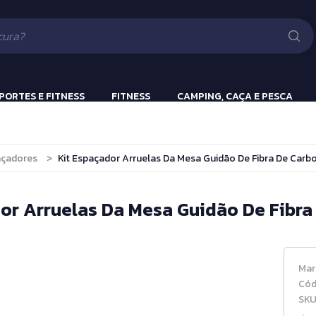
Lanternas
Pistola e Rifle 
Luv
ão
PORTES E FITNESS
FITNESS
CAMPING, CAÇA E PESCA
ulação
Beach Tennis
Lanternas
açadores
>
Kit Espaçador Arruelas Da Mesa Guidão De Fibra De Carb
s
Bola Incialização
Cronômetros
or Arruelas Da Mesa Guidão De Fibr
a
Fitness e Musculação
Protetor Bucal
Mar
Tênis de Mesa
Cód
SKU
Tênis de Mesa