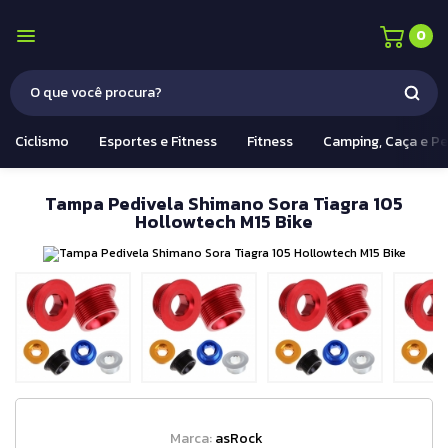
0
Ciclismo
Esportes e Fitness
Fitness
Camping, Caça e P
Tampa Pedivela Shimano Sora Tiagra 105
Hollowtech M15 Bike
Marca:
asRock