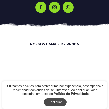
NOSSOS CANAIS DE VENDA
© 2021 - Infinity Bike Shop. CNPJ: 00.000.000/0000-00. Todos os
Utilizamos cookies para oferecer melhor experiência, desempenho e
direitos reservados.
recomendar conteúdos de seu interesse. Ao continuar, você
concorda com a nossa
Política de Privacidade
.
Continuar