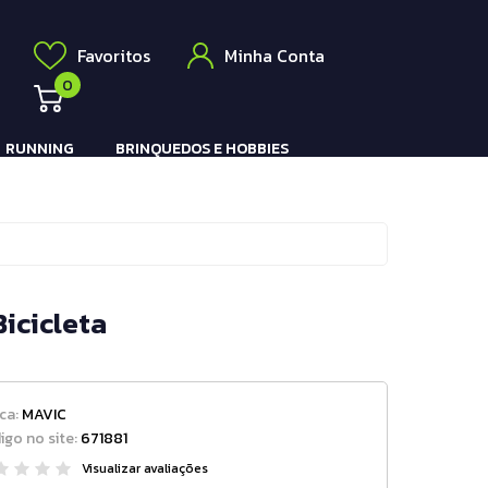
Elétrico
a
Favoritos
Minha Conta
0
RUNNING
BRINQUEDOS E HOBBIES
Pistola e Rifle Elétrico
icicleta
ca:
MAVIC
igo no site:
671881
Visualizar avaliações