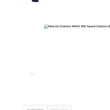
Running
Boxe e Artes Marciais
Cuidado Pessoal
Jiu Jitsu
Natação
Running
Avaliações
Perguntas