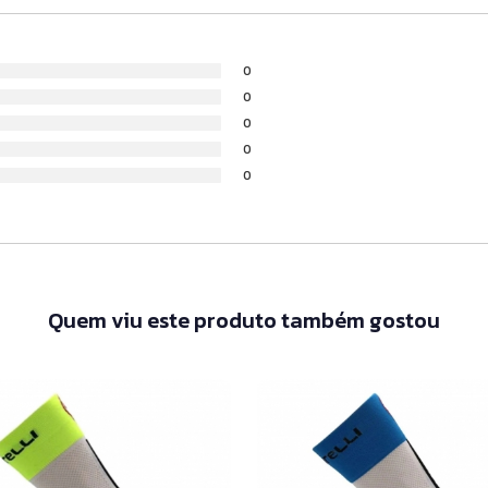
0
0
0
0
0
Quem viu este produto também gostou