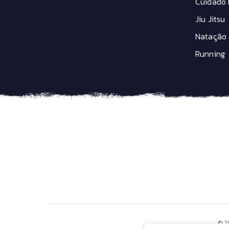
Cuidado 
Jiu Jitsu
Natação
Running
© 2