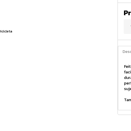
Pr
Desc
Fei
fac
dur
per
suj
Tam