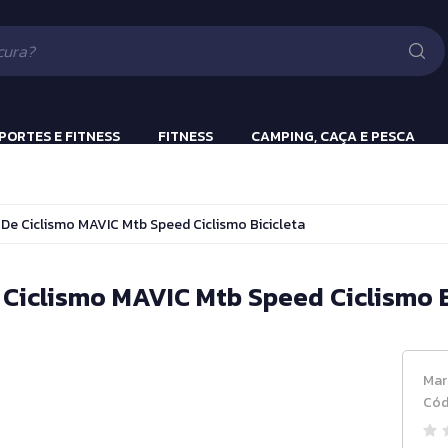
Lanternas
Pistola e Rifle 
Luv
ão
PORTES E FITNESS
FITNESS
CAMPING, CAÇA E PESCA
ulação
Beach Tennis
Lanternas
 De Ciclismo MAVIC Mtb Speed Ciclismo Bicicleta
s
Bola Incialização
Cronômetros
 Ciclismo MAVIC Mtb Speed Ciclismo B
a
Fitness e Musculação
Protetor Bucal
Mar
Tênis de Mesa
Cód
Tênis de Mesa