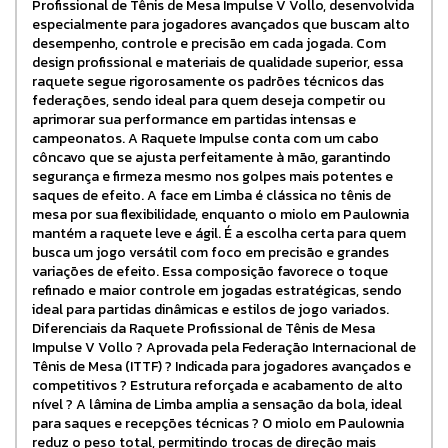
Profissional de Tênis de Mesa Impulse V Vollo, desenvolvida
especialmente para jogadores avançados que buscam alto
desempenho, controle e precisão em cada jogada. Com
design profissional e materiais de qualidade superior, essa
raquete segue rigorosamente os padrões técnicos das
federações, sendo ideal para quem deseja competir ou
aprimorar sua performance em partidas intensas e
campeonatos. A Raquete Impulse conta com um cabo
côncavo que se ajusta perfeitamente à mão, garantindo
segurança e firmeza mesmo nos golpes mais potentes e
saques de efeito. A face em Limba é clássica no tênis de
mesa por sua flexibilidade, enquanto o miolo em Paulownia
mantém a raquete leve e ágil. É a escolha certa para quem
busca um jogo versátil com foco em precisão e grandes
variações de efeito. Essa composição favorece o toque
refinado e maior controle em jogadas estratégicas, sendo
ideal para partidas dinâmicas e estilos de jogo variados.
Diferenciais da Raquete Profissional de Tênis de Mesa
Impulse V Vollo ? Aprovada pela Federação Internacional de
Tênis de Mesa (ITTF) ? Indicada para jogadores avançados e
competitivos ? Estrutura reforçada e acabamento de alto
nível ? A lâmina de Limba amplia a sensação da bola, ideal
para saques e recepções técnicas ? O miolo em Paulownia
reduz o peso total, permitindo trocas de direção mais