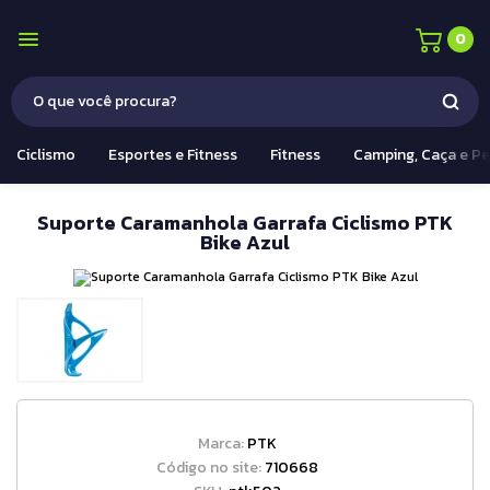
0
Ciclismo
Esportes e Fitness
Fitness
Camping, Caça e P
Suporte Caramanhola Garrafa Ciclismo PTK
Bike Azul
Marca:
PTK
Código no site:
710668