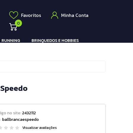
Elétrico
a
Favoritos
Minha Conta
0
RUNNING
BRINQUEDOS E HOBBIES
Pistola e Rifle Elétrico
g Speedo
igo no site:
2432112
:
ballbrancaespeedo
Visualizar avaliações