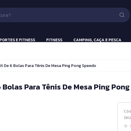
Lanternas
Pistola e Rifle 
Luv
ão
PORTES E FITNESS
FITNESS
CAMPING, CAÇA E PESCA
ulação
Beach Tennis
Lanternas
it De 6 Bolas Para Tênis De Mesa Ping Pong Speedo
s
Bola Incialização
Cronômetros
6 Bolas Para Tênis De Mesa Ping Pon
a
Fitness e Musculação
Protetor Bucal
Cód
Tênis de Mesa
SKU
Tênis de Mesa