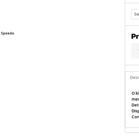
Se
Pr
Desc
O k
mes
Det
Dis
Com