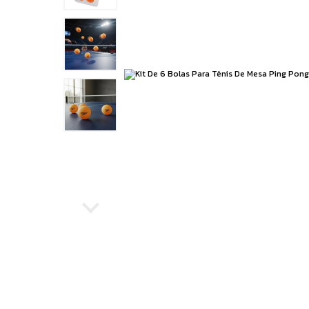
Running
Boxe e Artes Marciais
Cuidado Pessoal
Jiu Jitsu
Natação
Running