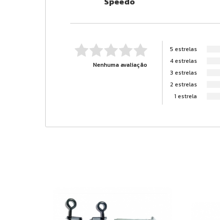
Speedo
5 estrelas
4 estrelas
Nenhuma avaliação
3 estrelas
2 estrelas
1 estrela