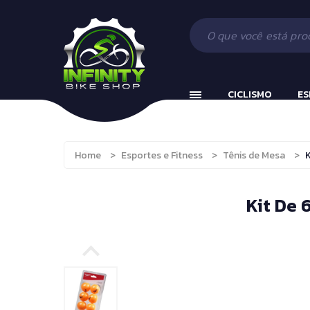
Ciclismo
Acessórios
Beach Tennis
Esportes e Fitness
Componentes
Bola Incializaç
Fitness
Vestuário
Cronômetros
CICLISMO
ES
Camping, Caça e Pesca
Fitness e Musc
Running
Protetor Bucal
Ciclismo
Acessórios
Brinquedos e Hobbies
Tênis de Mesa
Home
>
Esportes e Fitness
>
Tênis de Mesa
>
K
Esportes e Fitness
Componente
Boxe
Tênis de Mesa
Fitness
Vestuário
Kit De 
Boxe e Artes Marciais
Camping, Caça e Pesc
Cuidado Pessoal
Running
Jiu Jitsu
Brinquedos e Hobbies
Natação
Boxe