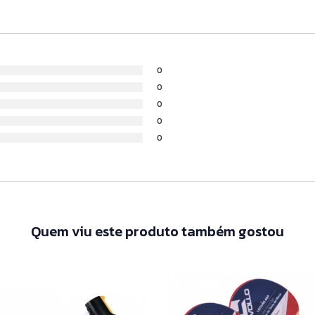
0
0
0
0
0
Quem viu este produto também gostou