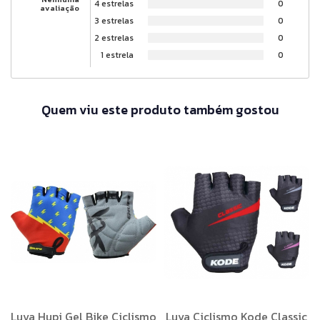
4 estrelas
0
avaliação
3 estrelas
0
2 estrelas
0
1 estrela
0
Quem viu este produto também gostou
Luva Hupi Gel Bike Ciclismo
Luva Ciclismo Kode Classic