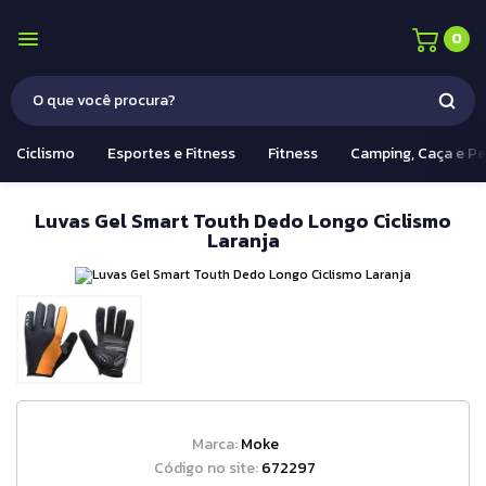
0
Ciclismo
Esportes e Fitness
Fitness
Camping, Caça e P
Luvas Gel Smart Touth Dedo Longo Ciclismo
Laranja
Marca:
Moke
Código no site:
672297