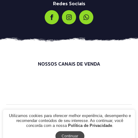
Redes Sociais
NOSSOS CANAIS DE VENDA
Utilizamos cookies para oferecer melhor experiência, desempenho e
© 2021 - Infinity Bike Shop. CNPJ: 00.000.000/0000-00. Todos os
direitos reservados.
recomendar conteúdos de seu interesse. Ao continuar, você
concorda com a nossa
Política de Privacidade
.
Continuar