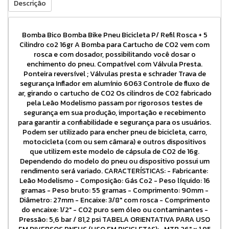
Descrição
Bomba Bico Bomba Bike Pneu Bicicleta P/ Refil Rosca + 5
Cilindro co2 16gr A Bomba para Cartucho de CO2 vem com
rosca e com dosador, possibilitando você dosar o
enchimento do pneu. Compatível com Válvula Presta.
Ponteira reversível ; Válvulas presta e schrader Trava de
segurança Inflador em alumínio 6063 Controle de fluxo de
ar, girando o cartucho de CO2 Os cilindros de CO2 fabricado
pela Leão Modelismo passam por rigorosos testes de
segurança em sua produção, importação e recebimento
para garantir a confiabilidade e segurança para os usuários.
Podem ser utilizado para encher pneu de bicicleta, carro,
motocicleta (com ou sem câmara) e outros dispositivos
que utilizem este modelo de cápsula de CO2 de 16g.
Dependendo do modelo do pneu ou dispositivo possui um
rendimento será variado. CARACTERÍSTICAS: - Fabricante:
Leão Modelismo - Composição: Gás Co2 - Peso líquido: 16
gramas - Peso bruto: 55 gramas - Comprimento: 90mm -
Diâmetro: 27mm - Encaixe: 3/8" com rosca - Comprimento
do encaixe: 1/2" - CO2 puro sem óleo ou contaminantes -
Pressão: 5,6 bar / 81,2 psi TABELA ORIENTATIVA PARA USO