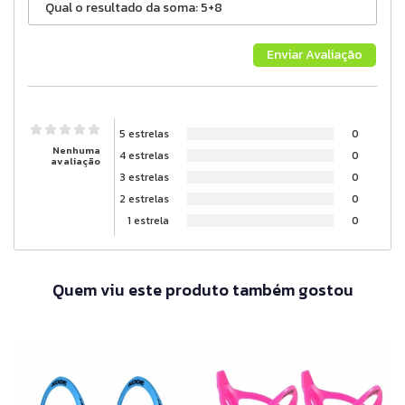
5 estrelas
0
Nenhuma
4 estrelas
0
avaliação
3 estrelas
0
2 estrelas
0
1 estrela
0
Quem viu este produto também gostou