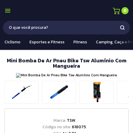
0
Ciclismo
Esportes e Fitness
Fitness
Camping, Caça e P
Mini Bomba De Ar Pneu Bike Tsw Alumínio Com
Mangueira
Marca:
TSW
Código no site:
618075