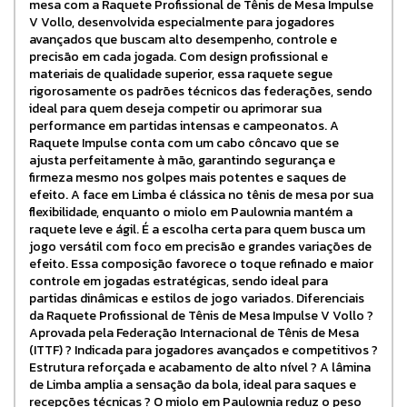
mesa com a Raquete Profissional de Tênis de Mesa Impulse
V Vollo, desenvolvida especialmente para jogadores
avançados que buscam alto desempenho, controle e
precisão em cada jogada. Com design profissional e
materiais de qualidade superior, essa raquete segue
rigorosamente os padrões técnicos das federações, sendo
ideal para quem deseja competir ou aprimorar sua
performance em partidas intensas e campeonatos. A
Raquete Impulse conta com um cabo côncavo que se
ajusta perfeitamente à mão, garantindo segurança e
firmeza mesmo nos golpes mais potentes e saques de
efeito. A face em Limba é clássica no tênis de mesa por sua
flexibilidade, enquanto o miolo em Paulownia mantém a
raquete leve e ágil. É a escolha certa para quem busca um
jogo versátil com foco em precisão e grandes variações de
efeito. Essa composição favorece o toque refinado e maior
controle em jogadas estratégicas, sendo ideal para
partidas dinâmicas e estilos de jogo variados. Diferenciais
da Raquete Profissional de Tênis de Mesa Impulse V Vollo ?
Aprovada pela Federação Internacional de Tênis de Mesa
(ITTF) ? Indicada para jogadores avançados e competitivos ?
Estrutura reforçada e acabamento de alto nível ? A lâmina
de Limba amplia a sensação da bola, ideal para saques e
recepções técnicas ? O miolo em Paulownia reduz o peso