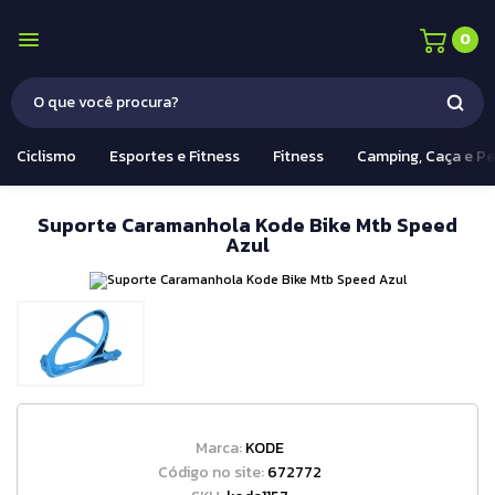
0
Ciclismo
Esportes e Fitness
Fitness
Camping, Caça e P
Suporte Caramanhola Kode Bike Mtb Speed
Azul
Marca:
KODE
Código no site:
672772